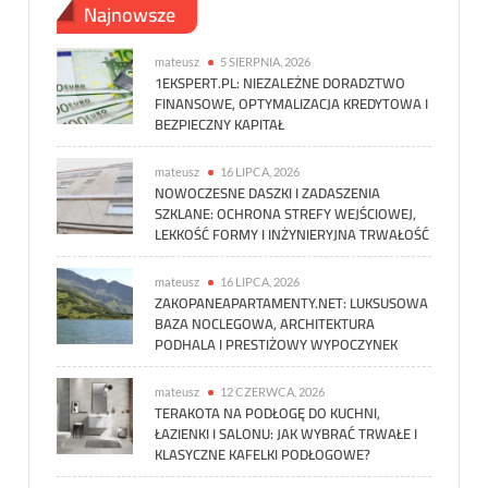
Najnowsze
mateusz
5 SIERPNIA, 2026
1EKSPERT.PL: NIEZALEŻNE DORADZTWO
FINANSOWE, OPTYMALIZACJA KREDYTOWA I
BEZPIECZNY KAPITAŁ
mateusz
16 LIPCA, 2026
NOWOCZESNE DASZKI I ZADASZENIA
SZKLANE: OCHRONA STREFY WEJŚCIOWEJ,
LEKKOŚĆ FORMY I INŻYNIERYJNA TRWAŁOŚĆ
mateusz
16 LIPCA, 2026
ZAKOPANEAPARTAMENTY.NET: LUKSUSOWA
BAZA NOCLEGOWA, ARCHITEKTURA
PODHALA I PRESTIŻOWY WYPOCZYNEK
mateusz
12 CZERWCA, 2026
TERAKOTA NA PODŁOGĘ DO KUCHNI,
ŁAZIENKI I SALONU: JAK WYBRAĆ TRWAŁE I
KLASYCZNE KAFELKI PODŁOGOWE?