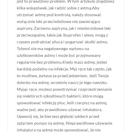
jest to prawdziwy problem. W tym artykule znajdziesz
kilka wskazówek, jak radzić sobie z astmą.Aby
utrzymać astmę pod kontrolą, należy stosować
wyłącznie leki przeciwbólowe nie zawierające
aspiryny. Zarówno aspiryna, jak i niesteroidowe leki
przeciwzapalne, takie jak ibuprofen i aleve, mogą z
czasem podrażniać płuca i pogarszać skutki astmy.
Tylenol nie ma negatywnego wpływu na
użytkowników astmy i może być przyjmowany
regularnie bez problemu.Kiedy masz astmę, jesteś
bardziej podatny na infekcje. Myj ręce tak często, jak
to możliwe, zwłaszcza przed jedzeniem. Jeśli Twoje
dziecko ma astmę, wcześnie naucz je tego nawyku.
Myjąc ręce, możesz powstrzymać rozprzestrzenianie
się niektórych szkodliwych bakterii, które mogą
spowodować infekcję płuc.Jeśli cierpisz na astmę,
ważne jest, aby prawidłowo używać inhalatora.
Upewnij się, że bierzesz głęboki oddech przed
zażyciem pompy na astmę. Nieprawidłowe używanie
inhalatora na astmę może spowodować, że nie