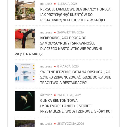
mateusz
11 MAJA, 2026
PERGOLE LAMELOWE DLA BRANŻY HORECA:
JAK PRZYCIĄGNĄĆ KLIENTÓW DO
RESTAURACYJNEGO OGRÓDKA W GRÓJCU
mateusz
26 KWIETNIA, 2026
KICKBOXING JAKO DROGA DO
SAMODYSCYPLINY I SPRAWNOŚCI:
DLACZEGO NASTOLATKOWIE POWINNI
WEJŚĆ NA MATĘ?
mateusz
8 MARCA, 2026
ŚWIETNE JEDZENIE, FATALNA OBSŁUGA. JAK
SZYBKO ZDIAGNOZOWAĆ, GDZIE DOKŁADNIE
TRACI TWOJA RESTAURACJA?
mateusz
26 LUTEGO, 2026
GLINKA BENTONITOWA
(MONTMORILLONITE) – SEKRET
KRYSTALICZNEJ WODY I ZDROWEJ SKÓRY KOI
mateusz
25 STYCZNIA, 2026