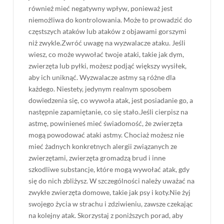
również mieć negatywny wpływ, ponieważ jest
niemożliwa do kontrolowania. Może to prowadzić do
częstszych ataków lub ataków z objawami gorszymi
niż zwykle.Zwróć uwagę na wyzwalacze ataku. Jeśli
wiesz, co może wywołać twoje ataki, takie jak dym,
zwierzęta lub pyłki, możesz podjąć większy wysiłek,
aby ich uniknąć. Wyzwalacze astmy są różne dla
każdego. Niestety, jedynym realnym sposobem
dowiedzenia się, co wywoła atak, jest posiadanie go, a
następnie zapamiętanie, co się stało.Jeśli cierpisz na
astmę, powinieneś mieć świadomość, że zwierzęta
mogą powodować ataki astmy. Chociaż możesz nie
mieć żadnych konkretnych alergii związanych ze
zwierzętami, zwierzęta gromadzą brud i inne
szkodliwe substancje, które mogą wywołać atak, gdy
się do nich zbliżysz. W szczególności należy uważać na
zwykłe zwierzęta domowe, takie jak psy i koty.Nie żyj
swojego życia w strachu i zdziwieniu, zawsze czekając
na kolejny atak. Skorzystaj z poniższych porad, aby