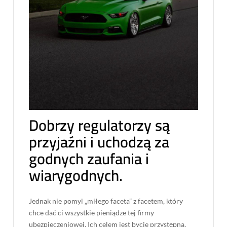
Dobrzy regulatorzy są
przyjaźni i uchodzą za
godnych zaufania i
wiarygodnych.
Jednak nie pomyl „miłego faceta” z facetem, który
chce dać ci wszystkie pieniądze tej firmy
ubezpieczeniowej. Ich celem jest bycie przystępną,