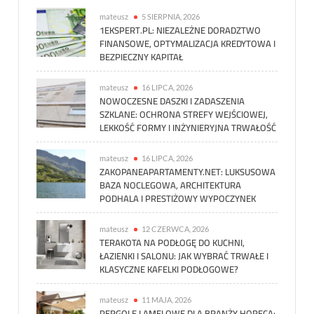
mateusz
5 SIERPNIA, 2026
1EKSPERT.PL: NIEZALEŻNE DORADZTWO
FINANSOWE, OPTYMALIZACJA KREDYTOWA I
BEZPIECZNY KAPITAŁ
mateusz
16 LIPCA, 2026
NOWOCZESNE DASZKI I ZADASZENIA
SZKLANE: OCHRONA STREFY WEJŚCIOWEJ,
LEKKOŚĆ FORMY I INŻYNIERYJNA TRWAŁOŚĆ
mateusz
16 LIPCA, 2026
ZAKOPANEAPARTAMENTY.NET: LUKSUSOWA
BAZA NOCLEGOWA, ARCHITEKTURA
PODHALA I PRESTIŻOWY WYPOCZYNEK
mateusz
12 CZERWCA, 2026
TERAKOTA NA PODŁOGĘ DO KUCHNI,
ŁAZIENKI I SALONU: JAK WYBRAĆ TRWAŁE I
KLASYCZNE KAFELKI PODŁOGOWE?
mateusz
11 MAJA, 2026
PERGOLE LAMELOWE DLA BRANŻY HORECA: