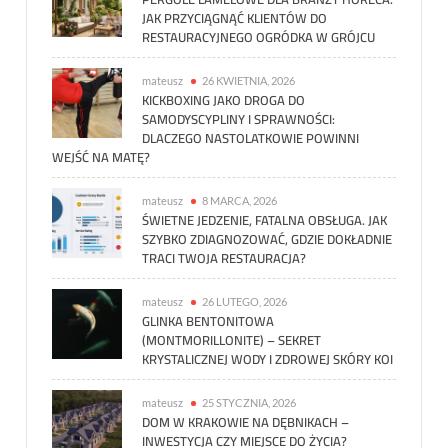
JAK PRZYCIĄGNĄĆ KLIENTÓW DO
RESTAURACYJNEGO OGRÓDKA W GRÓJCU
mateusz
26 KWIETNIA, 2026
KICKBOXING JAKO DROGA DO
SAMODYSCYPLINY I SPRAWNOŚCI:
DLACZEGO NASTOLATKOWIE POWINNI
WEJŚĆ NA MATĘ?
mateusz
8 MARCA, 2026
ŚWIETNE JEDZENIE, FATALNA OBSŁUGA. JAK
SZYBKO ZDIAGNOZOWAĆ, GDZIE DOKŁADNIE
TRACI TWOJA RESTAURACJA?
mateusz
26 LUTEGO, 2026
GLINKA BENTONITOWA
(MONTMORILLONITE) – SEKRET
KRYSTALICZNEJ WODY I ZDROWEJ SKÓRY KOI
mateusz
25 STYCZNIA, 2026
DOM W KRAKOWIE NA DĘBNIKACH –
INWESTYCJA CZY MIEJSCE DO ŻYCIA?