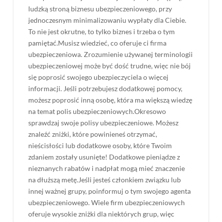
ludzką stroną biznesu ubezpieczeniowego, przy
jednoczesnym minimalizowaniu wypłaty dla Ciebie.
To nie jest okrutne, to tylko biznes i trzeba o tym
pamiętać.Musisz wiedzieć, co oferuje ci firma
ubezpieczeniowa. Zrozumienie używanej terminologii
ubezpieczeniowej może być dość trudne, więc nie bój
się poprosić swojego ubezpieczyciela o więcej
informacji. Jeśli potrzebujesz dodatkowej pomocy,
możesz poprosić inną osobę, która ma większą wiedzę
na temat polis ubezpieczeniowych.Okresowo
sprawdzaj swoje polisy ubezpieczeniowe. Możesz
znaleźć zniżki, które powinieneś otrzymać,
nieścisłości lub dodatkowe osoby, które Twoim
zdaniem zostały usunięte! Dodatkowe pieniądze z
nieznanych rabatów i nadpłat mogą mieć znaczenie
na dłuższą metę.Jeśli jesteś członkiem związku lub
innej ważnej grupy, poinformuj o tym swojego agenta
ubezpieczeniowego. Wiele firm ubezpieczeniowych
oferuje wysokie zniżki dla niektórych grup, więc