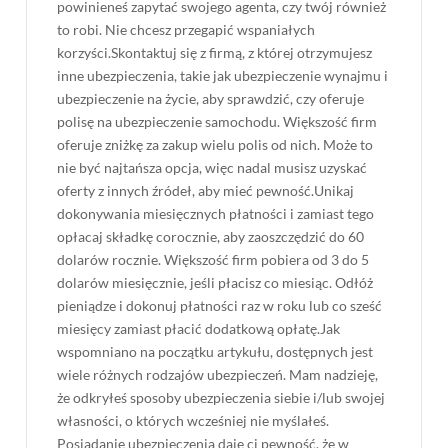
powinieneś zapytać swojego agenta, czy twój również
to robi. Nie chcesz przegapić wspaniałych
korzyści.Skontaktuj się z firmą, z której otrzymujesz
inne ubezpieczenia, takie jak ubezpieczenie wynajmu i
ubezpieczenie na życie, aby sprawdzić, czy oferuje
polisę na ubezpieczenie samochodu. Większość firm
oferuje zniżkę za zakup wielu polis od nich. Może to
nie być najtańsza opcja, więc nadal musisz uzyskać
oferty z innych źródeł, aby mieć pewność.Unikaj
dokonywania miesięcznych płatności i zamiast tego
opłacaj składkę corocznie, aby zaoszczędzić do 60
dolarów rocznie. Większość firm pobiera od 3 do 5
dolarów miesięcznie, jeśli płacisz co miesiąc. Odłóż
pieniądze i dokonuj płatności raz w roku lub co sześć
miesięcy zamiast płacić dodatkową opłatę.Jak
wspomniano na początku artykułu, dostępnych jest
wiele różnych rodzajów ubezpieczeń. Mam nadzieję,
że odkryłeś sposoby ubezpieczenia siebie i/lub swojej
własności, o których wcześniej nie myślałeś.
Posiadanie ubezpieczenia daje ci pewność, że w